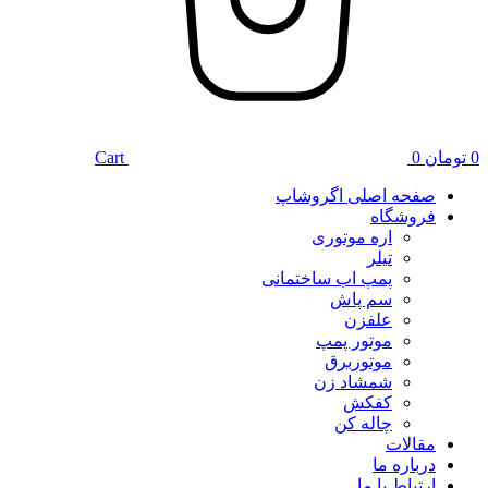
0
تومان
0
Cart
صفحه اصلی اگروشاپ
فروشگاه
اره موتوری
تیلر
پمپ اب ساختمانی
سم پاش
علفزن
موتور پمپ
موتوربرق
شمشاد زن
کفکش
چاله کن
مقالات
درباره ما
ارتباط با ما