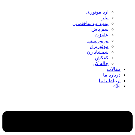
اره موتوری
تیلر
پمپ اب ساختمانی
سم پاش
علفزن
موتور پمپ
موتوربرق
شمشاد زن
کفکش
چاله کن
مقالات
درباره ما
ارتباط با ما
404