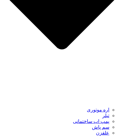
اره موتوری
تیلر
پمپ اب ساختمانی
سم پاش
علفزن