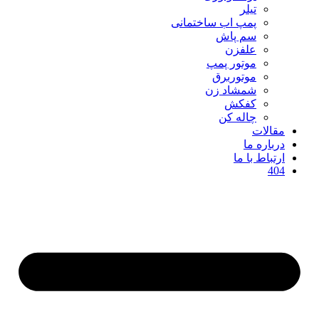
تیلر
پمپ اب ساختمانی
سم پاش
علفزن
موتور پمپ
موتوربرق
شمشاد زن
کفکش
چاله کن
مقالات
درباره ما
ارتباط با ما
404