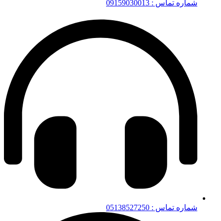
شماره تماس : 09159030013
شماره تماس : 05138527250