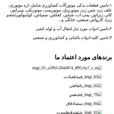
۱-تامین قطعات یدکی موتورآلات کشاورزی شامل: اره موتوری،
علف زن، چمن زن، موتوربرق، موتورپمپ، موتورتکی، ویبراتور،
کاتر، ژنراتور، پمپ آب، شناور، کفکش، سمپاش، کولتیواتور(شخم
زن)، کارواش صنعتی، خانگی و…
۲-تامین ادوات مورد نیاز انتقال آب و لوله کشی
۳-تامین کلیه ادوات باغبانی و کشاورزی و صنعتی
برندهای مورد اعتماد ما