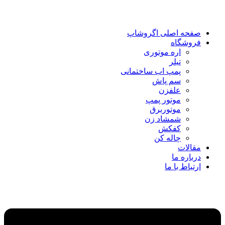
صفحه اصلی اگروشاپ
فروشگاه
اره موتوری
تیلر
پمپ اب ساختمانی
سم پاش
علفزن
موتور پمپ
موتوربرق
شمشاد زن
کفکش
چاله کن
مقالات
درباره ما
ارتباط با ما