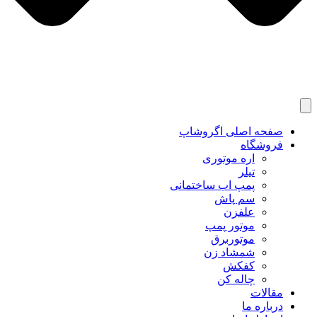
صفحه اصلی اگروشاپ
فروشگاه
اره موتوری
تیلر
پمپ اب ساختمانی
سم پاش
علفزن
موتور پمپ
موتوربرق
شمشاد زن
کفکش
چاله کن
مقالات
درباره ما