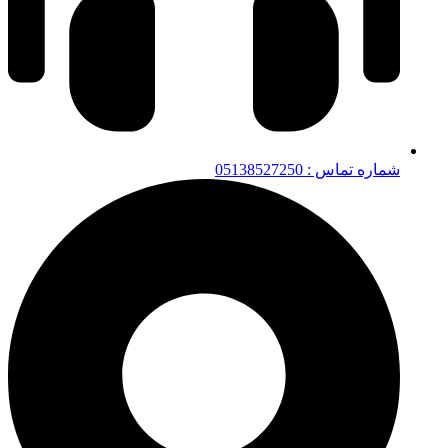
شماره تماس : 05138527250