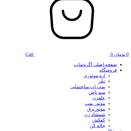
0
تومان
0
Cart
صفحه اصلی اگروشاپ
فروشگاه
اره موتوری
تیلر
پمپ اب ساختمانی
سم پاش
علفزن
موتور پمپ
موتوربرق
شمشاد زن
کفکش
چاله کن