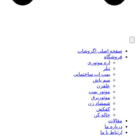
صفحه اصلی اگروشاپ
فروشگاه
اره موتوری
تیلر
پمپ اب ساختمانی
سم پاش
علفزن
موتور پمپ
موتوربرق
شمشاد زن
کفکش
چاله کن
مقالات
درباره ما
ارتباط با ما