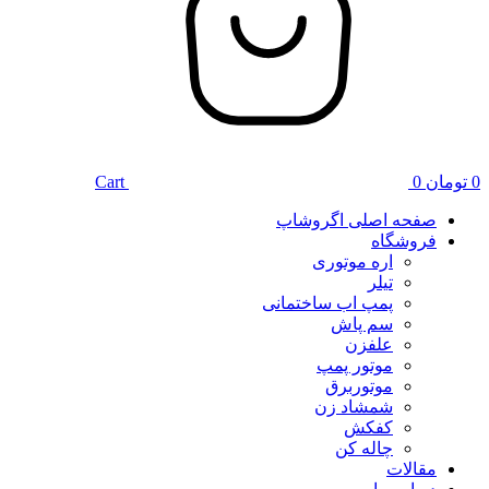
0
تومان
0
Cart
صفحه اصلی اگروشاپ
فروشگاه
اره موتوری
تیلر
پمپ اب ساختمانی
سم پاش
علفزن
موتور پمپ
موتوربرق
شمشاد زن
کفکش
چاله کن
مقالات