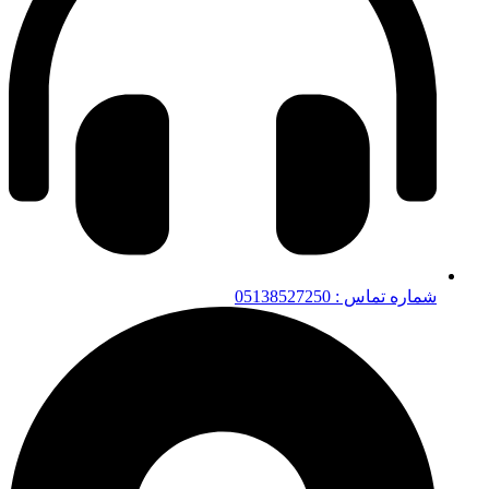
شماره تماس : 05138527250