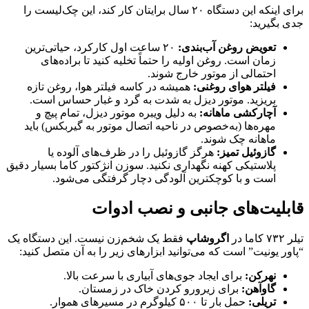
برای اینکه این دستگاه ۲۰ سال برایتان کار کند، این چک‌لیست را
جدی بگیرید:
تعویض روغن آب‌بندی:
۲۰ ساعت اول کارکرد، حیاتی‌ترین
زمان است. روغن اولیه را حتماً تخلیه کنید تا براده‌های
احتمالی از موتور خارج شوند.
فیلتر هوای روغنی:
همیشه در کاسه فیلتر هوا، روغن تازه
بریزید. موتور دیزل به شدت به گرد و غبار حساس است.
آچارکشی ماهانه:
به دلیل ویبره موتور دیزل، تمام پیچ و
مهره‌ها (به‌خصوص در ناحیه اتصال موتور به گیربکس) باید
ماهانه چک شوند.
گازوئیل تمیز:
هرگز گازوئیل را در ظرف‌های آلوده یا
پلاستیکی کهنه نگهداری نکنید. سوزن انژکتور کاما بسیار دقیق
است و با کوچکترین آلودگی دچار گرفتگی می‌شود.
قابلیت‌های جانبی و نصب ادوات
تیلر ۷۳۲ کاما در
اگروشاپ
فقط یک شخم‌زن نیست. این دستگاه یک
“پاور یونیت” است که می‌توانید ابزارهای زیر را به آن متصل کنید:
نهرکن:
برای ایجاد جوی‌های آبیاری با سرعت بالا.
گاوآهن:
برای زیرورو کردن خاک در زمستان.
تریلی:
حمل بار تا ۵۰۰ کیلوگرم در مسیرهای هموار.