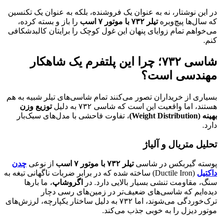
در این نوشتار، نه به عنوان یک فروشنده، بلکه به عنوان یک تکنسین
که سال‌ها پیچ‌وبره
تیلر ۷۳۲ با موتور ۷ اسب
را باز و بسته کرده،
می‌خواهم تمام زوایای پنهان این غول کوچک را برایتان کالبدشکافی
کنم.
شاسی ۷۳۲؛ چرا این پلتفرم یک شاهکار
مهندسی است؟
بسیاری از خریداران تصور می‌کنند تمام شاسی‌های تیلر شبیه به هم
هستند، اما واقعیت این است که شاسی ۷۳۲ به دلیل
توزیع وزن
بهینه (Weight Distribution)
، تفاوت فاحشی با مدل‌های سبک‌بار
دارد.
تحلیل متریال و آلیاژ
پوسته گیربکس در شاسی
تیلر ۷۳۲ با موتور ۷ اسب
از نوعی
چدن
داکتیل
(Ductile Iron) ساخته شده که در برابر ضربات ناگهانی تیغه به
سنگ، مقاومت تنشی بسیار بالایی دارد. در
اگروشاپ
، ما بارها
دیده‌ایم که شاسی‌های ضعیف‌تر در زمین‌های رسی دچار
ترک‌خوردگی می‌شوند، اما ۷۳۲ به دلیل ساختار یکپارچه، لرزش‌های
موتور دیزل را به خوبی جذب می‌کند.