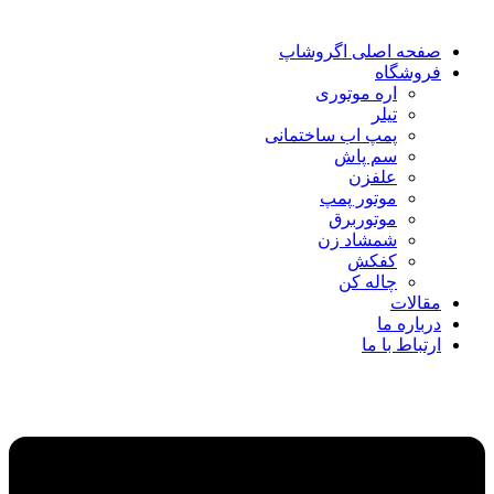
صفحه اصلی اگروشاپ
فروشگاه
اره موتوری
تیلر
پمپ اب ساختمانی
سم پاش
علفزن
موتور پمپ
موتوربرق
شمشاد زن
کفکش
چاله کن
مقالات
درباره ما
ارتباط با ما