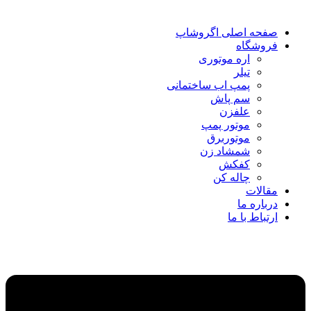
صفحه اصلی اگروشاپ
فروشگاه
اره موتوری
تیلر
پمپ اب ساختمانی
سم پاش
علفزن
موتور پمپ
موتوربرق
شمشاد زن
کفکش
چاله کن
مقالات
درباره ما
ارتباط با ما