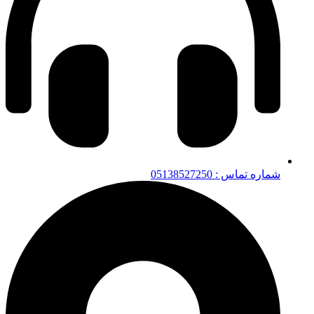
شماره تماس : 05138527250