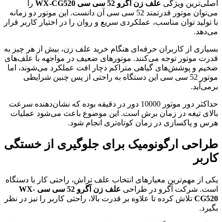
اصلی‌ترین ویژگی
علف زن آگرو 52 سی سی WX-CG520
را
می‌توان موتور قدرتمند 52 سی سی آن دانست. این موتور دو زمانه
با تولید توان مناسب، عملکردی سریع و روان را در اختیار کاربر قرار
می‌دهد.
بسیاری از کاربران حرفه‌ای هنگام خرید علف زن، بیش از هر چیز به
قدرت موتور توجه می‌کنند. موتورهای ضعیف در مواجهه با علف‌های
ضخیم و پوشش‌های گیاهی متراکم دچار افت عملکرد می‌شوند، اما
موتور 52 سی سی این دستگاه به راحتی از پس چنین شرایطی
برمی‌آید.
حداکثر دور موتور 10000 دور در دقیقه بوده که نشان‌دهنده سرعت
بالای تیغه در زمان برش است. این موضوع باعث می‌شود عملیات
هرس و پاکسازی در زمان کوتاه‌تری انجام شود.
طراحی ارگونومیک برای جلوگیری از خستگی
کاربر
یکی از مهم‌ترین معیارهای انتخاب علف تراش، راحتی کار با دستگاه
است. شرکت آگرو در طراحی
علف زن آگرو 52 سی سی WX-
CG520
تلاش کرده تا علاوه بر قدرت بالا، راحتی کاربر را نیز در نظر
بگیرد.