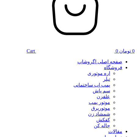
0
تومان
0
Cart
صفحه اصلی اگروشاپ
فروشگاه
اره موتوری
تیلر
پمپ اب ساختمانی
سم پاش
علفزن
موتور پمپ
موتوربرق
شمشاد زن
کفکش
چاله کن
مقالات