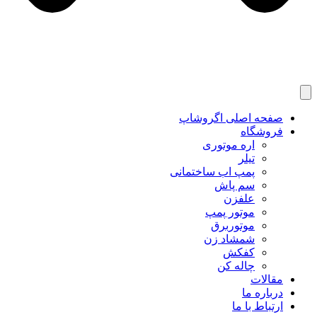
صفحه اصلی اگروشاپ
فروشگاه
اره موتوری
تیلر
پمپ اب ساختمانی
سم پاش
علفزن
موتور پمپ
موتوربرق
شمشاد زن
کفکش
چاله کن
مقالات
درباره ما
ارتباط با ما