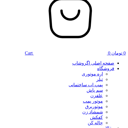
0
تومان
0
Cart
صفحه اصلی اگروشاپ
فروشگاه
اره موتوری
تیلر
پمپ اب ساختمانی
سم پاش
علفزن
موتور پمپ
موتوربرق
شمشاد زن
کفکش
چاله کن