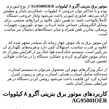
موتور برق بنزینی آگرو ۸ کیلووات AG9500IOER
از نوع اینورتری
بوده و با حداکثر توان خروجی ۸ کیلووات، عملکردی پایدار و مطمئن
ارائه می‌دهد. فناوری اینورتر باعث می‌شود ولتاژ خروجی دستگاه
کاملاً یکنواخت باشد؛ به همین دلیل علاوه بر ابزارهای صنعتی، برای
وسایل الکترونیکی حساس مانند لپ‌تاپ، مودم، تلویزیون، تجهیزات
پزشکی، شارژر تلفن همراه و سایر دستگاه‌های دیجیتال نیز مناسب
است.
این موتور برق به یک موتور چهار زمانه تک سیلندر مجهز شده که
علاوه بر قدرت مناسب، استهلاک کمی دارد و هزینه‌های نگهداری آن
نیز پایین است. سیستم خنک‌کننده هوا خنک نیز از افزایش بیش از حد
دمای موتور جلوگیری کرده و عملکرد دستگاه را در ساعات طولانی
تضمین می‌کند.
از دیگر ویژگی‌های مهم این محصول می‌توان به سیستم استارت
سه‌حالته شامل استارت هندلی، استارت برقی و ریموت کنترل
اشاره کرد. این قابلیت باعث می‌شود روشن کردن دستگاه در هر
شرایطی بسیار آسان باشد.
کاربردهای
موتور برق بنزینی آگرو ۸ کیلووات
AG9500IOER