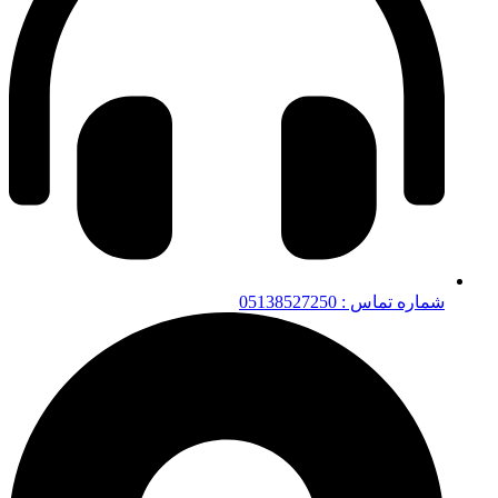
شماره تماس : 05138527250