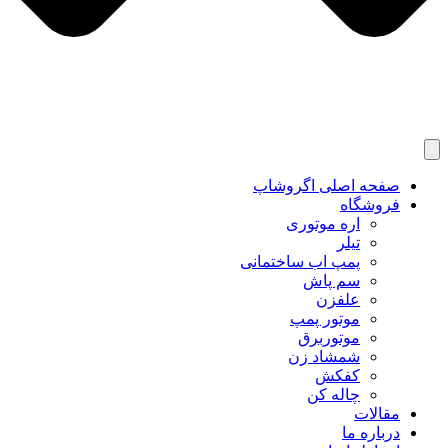
صفحه اصلی اگروشاپ
فروشگاه
اره موتوری
تیلر
پمپ اب ساختمانی
سم پاش
علفزن
موتور پمپ
موتوربرق
شمشاد زن
کفکش
چاله کن
مقالات
درباره ما