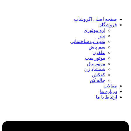
صفحه اصلی اگروشاپ
فروشگاه
اره موتوری
تیلر
پمپ اب ساختمانی
سم پاش
علفزن
موتور پمپ
موتوربرق
شمشاد زن
کفکش
چاله کن
مقالات
درباره ما
ارتباط با ما