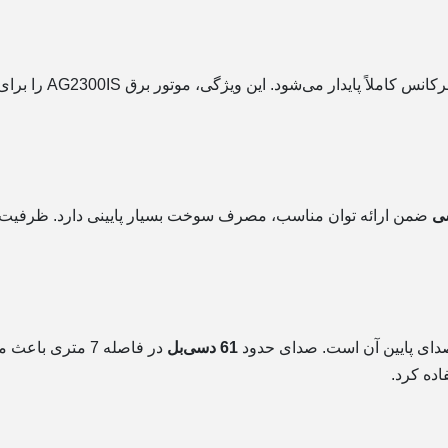
رتر باعث تولید برق با ولتاژ و فرکانس کاملاً پایدار می‌شود. این ویژگی، موتور برق AG2300IS را برای تجهیزات دیجیتال و الکترونیکی حساس به
ضمن ارائه توان مناسب، مصرف سوخت بسیار پایینی دارد. ظرفیت مخزن 4.5 لیتری نیز امکان استفاده
تری باعث می‌شود بتوان از دستگاه در محیط‌های مسکونی،