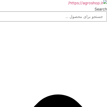
رش
ه
Search
حتوا