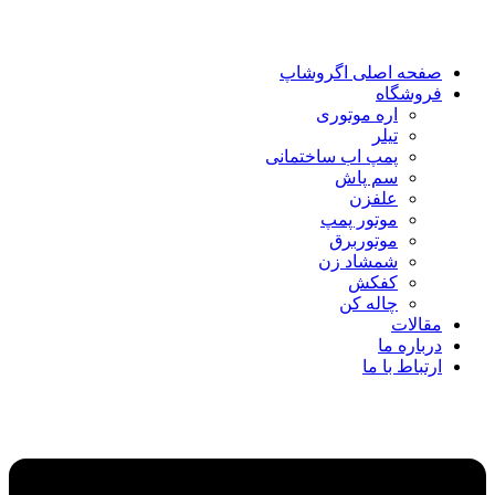
صفحه اصلی اگروشاپ
فروشگاه
اره موتوری
تیلر
پمپ اب ساختمانی
سم پاش
علفزن
موتور پمپ
موتوربرق
شمشاد زن
کفکش
چاله کن
مقالات
درباره ما
ارتباط با ما