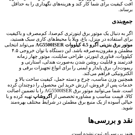
افت کیفیت برای شما کار کند و هزینه‌های نگهداری را به حداقل
برساند.
جمع‌بندی
اگر به دنبال یک موتور برق اینورتری کم‌صدا، کم‌مصرف و باکیفیت
برای استفاده در منزل، باغ، ویلا یا محیط‌های کاری سبک هستید،
موتور برق بنزینی آگرو 4.5 کیلووات AG5500ISER
می‌تواند انتخابی
مطمئن و مقرون‌به‌صرفه باشد. این دستگاه با توان خروجی ۴.۵
کیلووات، فناوری اینورتر، طراحی سایلنت، موتور چهار زمانه
قدرتمند و قابلیت روشن شدن به‌صورت هندلی، استارتی و
ریموت‌دار، برق پایدار و ایمنی را برای انواع تجهیزات برقی و
الکترونیکی فراهم می‌کند.
همچنین وزن مناسب، چرخ و دسته حمل، کیفیت ساخت بالا و
خدمات پس از فروش، ارزش خرید این محصول را دوچندان کرده
است. شما می‌توانید موتور برق AG5500ISER را با تضمین اصالت
کالا، قیمت مناسب و مشاوره تخصصی از
آگروشاپ
تهیه کرده و با
خیالی آسوده از یک منبع برق مطمئن در شرایط مختلف بهره‌مند
شوید.
نقد و بررسی‌ها
هنوز بررسی‌ای ثبت نشده است.