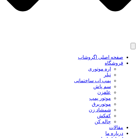
صفحه اصلی اگروشاپ
فروشگاه
اره موتوری
تیلر
پمپ اب ساختمانی
سم پاش
علفزن
موتور پمپ
موتوربرق
شمشاد زن
کفکش
چاله کن
مقالات
درباره ما