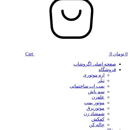
0
تومان
0
Cart
صفحه اصلی اگروشاپ
فروشگاه
اره موتوری
تیلر
پمپ اب ساختمانی
سم پاش
علفزن
موتور پمپ
موتوربرق
شمشاد زن
کفکش
چاله کن