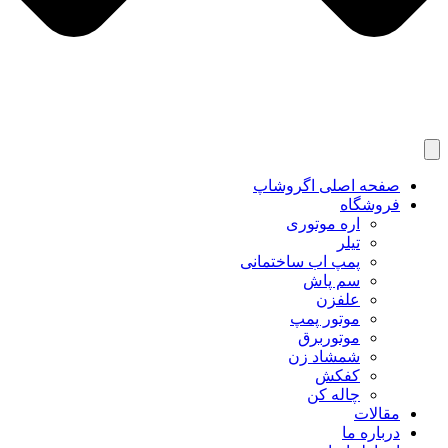
صفحه اصلی اگروشاپ
فروشگاه
اره موتوری
تیلر
پمپ اب ساختمانی
سم پاش
علفزن
موتور پمپ
موتوربرق
شمشاد زن
کفکش
چاله کن
مقالات
درباره ما