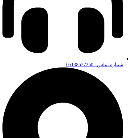
شماره تماس : 05138527250