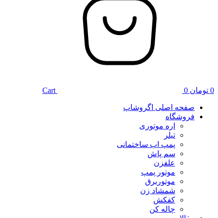
0
تومان
0
Cart
صفحه اصلی اگروشاپ
فروشگاه
اره موتوری
تیلر
پمپ اب ساختمانی
سم پاش
علفزن
موتور پمپ
موتوربرق
شمشاد زن
کفکش
چاله کن