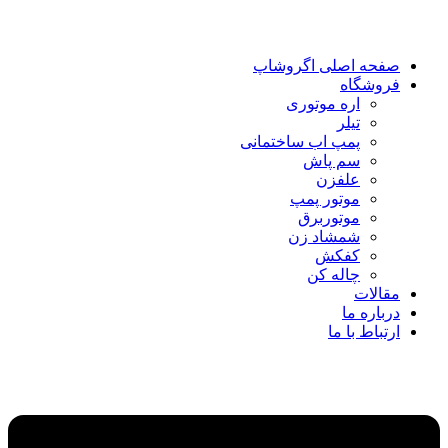
صفحه اصلی اگروشاپ
فروشگاه
اره موتوری
تیلر
پمپ اب ساختمانی
سم پاش
علفزن
موتور پمپ
موتوربرق
شمشاد زن
کفکش
چاله کن
مقالات
درباره ما
ارتباط با ما